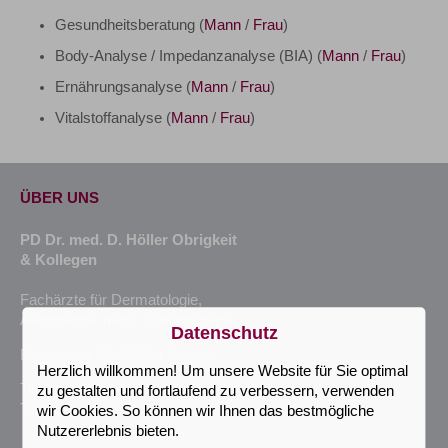
Gesundheitsberatung (
Mann
/
Frau
)
Body-Analyse / Impedanzanalyse (BIA) (
Mann
/
Frau
)
Ernährungsanalyse (
Mann
/
Frau
)
Vitalstoffanalyse (
Mann
/
Frau
)
ÜBER UNS
PD Dr. med. D. Höller Obrigkeit
& Kollegen
Fachärzte für Dermatologie,
Allergologie, med. Tumortherapie
Datenschutz
Boxgraben 95 | 52064 Aachen
Herzlich willkommen! Um unsere Website für Sie optimal
Telefon: +49 (241) 94352800
zu gestalten und fortlaufend zu verbessern, verwenden
Telefax: +49 (241) 94352802
wir Cookies. So können wir Ihnen das bestmögliche
Nutzererlebnis bieten.