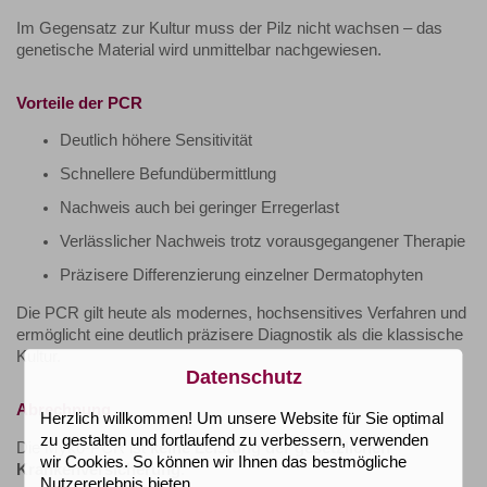
Im Gegensatz zur Kultur muss der Pilz nicht wachsen – das
genetische Material wird unmittelbar nachgewiesen.
Vorteile der PCR
Deutlich höhere Sensitivität
Schnellere Befundübermittlung
Nachweis auch bei geringer Erregerlast
Verlässlicher Nachweis trotz vorausgegangener Therapie
Präzisere Differenzierung einzelner Dermatophyten
Die PCR gilt heute als modernes, hochsensitives Verfahren und
ermöglicht eine deutlich präzisere Diagnostik als die klassische
Kultur.
Datenschutz
Abrechnung
Herzlich willkommen! Um unsere Website für Sie optimal
zu gestalten und fortlaufend zu verbessern, verwenden
Die Myko-PCR ist
keine Leistung der gesetzlichen
wir Cookies. So können wir Ihnen das bestmögliche
Krankenversicherung
.
Nutzererlebnis bieten.