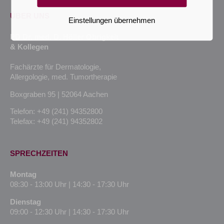
ÜBER UNS
Einstellungen übernehmen
PD Dr. med. D. Höller Obrigkeit
& Kollegen
Fachärzte für Dermatologie,
Allergologie, med. Tumortherapie
Boxgraben 95 | 52064 Aachen
Telefon: +49 (241) 94352800
Telefax: +49 (241) 94352802
SPRECHZEITEN
Montag
08:30 - 13:00 Uhr | 14:30 - 17:30 Uhr
Dienstag
09:00 - 12:30 Uhr | 14:30 - 17:30 Uhr