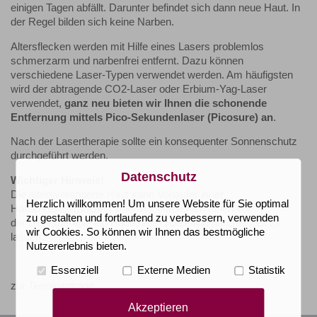
einigen Tagen abfällt. Darunter befindet sich dann neue Haut. In
der Regel bilden sich keine Narben.
Altersflecken werden mit Hilfe eines Lasers problemlos
schmerzarm und narbenfrei entfernt. Dazu können
verschiedene Laser-Typen verwendet werden. Am häufigsten
wird der abtragende CO2-Laser oder Erbium-Yag-Laser
verwendet,
ganz neu bieten wir Ihnen die schonende
Entfernung mittels Pico-Sekundenlaser (Picosure) an
.
Nach der Lasertherapie sollte ein konsequenter Sonnenschutz
durchgeführt werden.
Datenschutz
Wichtiger Hinweis!
Die altersveränderte Haut kann Vorläufer einer
Herzlich willkommen! Um unsere Website für Sie optimal
Hautkrebserkrankung sein! Wir empfehlen Ihnen vor
zu gestalten und fortlaufend zu verbessern, verwenden
der Lasertherapie ein Hautkrebs-Screening durchführen zu
wir Cookies. So können wir Ihnen das bestmögliche
lassen.
Nutzererlebnis bieten.
Essenziell
Externe Medien
Statistik
zur Terminanfrage
Akzeptieren