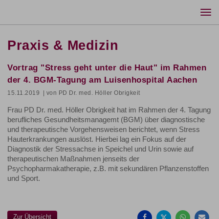
Togg
navi
Praxis & Medizin
Vortrag "Stress geht unter die Haut" im Rahmen
der 4. BGM-Tagung am Luisenhospital Aachen
15.11.2019
| von PD Dr. med. Höller Obrigkeit
Frau PD Dr. med. Höller Obrigkeit hat im Rahmen der 4. Tagung
berufliches Gesundheitsmanagemt (BGM) über diagnostische
und therapeutische Vorgehensweisen berichtet, wenn Stress
Hauterkrankungen auslöst. Hierbei lag ein Fokus auf der
Diagnostik der Stressachse in Speichel und Urin sowie auf
therapeutischen Maßnahmen jenseits der
Psychopharmakatherapie, z.B. mit sekundären Pflanzenstoffen
und Sport.
Auf
Auf
Auf
Pe
Facebook
Twitter
Whatsa
Ma
teilen
teilen
teilen
em
Zur Übersicht