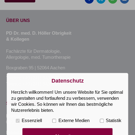
ÜBER UNS
PD Dr. med. D. Höller Obrigkeit
& Kollegen
Fachärzte für Dermatologie,
Allergologie, med. Tumortherapie
Boxgraben 95 | 52064 Aachen
Telefon: +49 (241) 94352800
Datenschutz
Telefax: +49 (241) 94352802
Herzlich willkommen! Um unsere Website für Sie optimal
zu gestalten und fortlaufend zu verbessern, verwenden
SPRECHZEITEN
wir Cookies. So können wir Ihnen das bestmögliche
Nutzererlebnis bieten.
Montag
Essenziell
Externe Medien
Statistik
08:30 - 13:00 Uhr | 14:30 - 17:30 Uhr
Dienstag