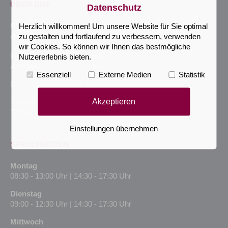
ÜBER UNS
Datenschutz
PD Dr. med. D. Höller Obrigkeit
Herzlich willkommen! Um unsere Website für Sie optimal
& Kollegen
zu gestalten und fortlaufend zu verbessern, verwenden
wir Cookies. So können wir Ihnen das bestmögliche
Fachärzte für Dermatologie,
Nutzererlebnis bieten.
Allergologie, med. Tumortherapie
Essenziell
Externe Medien
Statistik
Boxgraben 95 | 52064 Aachen
Akzeptieren
Telefon: +49 (241) 94352800
Telefax: +49 (241) 94352802
Einstellungen übernehmen
SPRECHZEITEN
Montag
08:30 - 13:00 Uhr | 14:30 - 17:30 Uhr
Dienstag
09:00 - 12:30 Uhr | 14:30 - 17:30 Uhr
Mittwoch