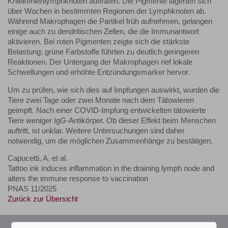
Kniekehlenlymphknoten auftraten. Die Pigmente lagerten sich
über Wochen in bestimmten Regionen der Lymphknoten ab.
Während Makrophagen die Partikel früh aufnehmen, gelangen
einige auch zu dendritischen Zellen, die die Immunantwort
aktivieren. Bei roten Pigmenten zeigte sich die stärkste
Belastung; grüne Farbstoffe führten zu deutlich geringeren
Reaktionen. Der Untergang der Makrophagen rief lokale
Schwellungen und erhöhte Entzündungsmarker hervor.
Um zu prüfen, wie sich dies auf Impfungen auswirkt, wurden die
Tiere zwei Tage oder zwei Monate nach dem Tätowieren
geimpft. Nach einer COVID-Impfung entwickelten tätowierte
Tiere weniger IgG-Antikörper. Ob dieser Effekt beim Menschen
auftritt, ist unklar. Weitere Untersuchungen sind daher
notwendig, um die möglichen Zusammenhänge zu bestätigen.
Capucetti, A. et al.
Tattoo ink induces inflammation in the draining lymph node and
alters the immune response to vaccination
PNAS 11/2025
Zurück zur Übersicht