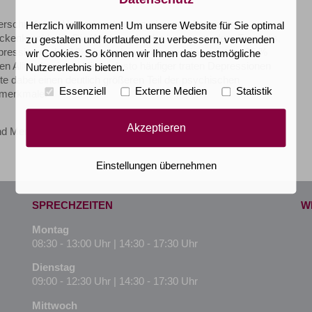
erschiedenen Hauterkrankungen, darunter Psoriasis,
Herzlich willkommen! Um unsere Website für Sie optimal
leckenkrankheit). Die Wissenschaftler kamen zu dem Ergebnis,
zu gestalten und fortlaufend zu verbessern, verwenden
pression und 6,8 % eine schwere Depression zeigten. 26 %
wir Cookies. So können wir Ihnen das bestmögliche
en Alltag beeinträchtigte, desto häufiger traten Depressionen
Nutzererlebnis bieten.
te dabei einen deutlich größeren Teil der psychischen
Essenziell
Externe Medien
Statistik
smerkmale.
Akzeptieren
nd Mental Health
Einstellungen übernehmen
SPRECHZEITEN
W
Montag
08:30 - 13:00 Uhr | 14:30 - 17:30 Uhr
Dienstag
09:00 - 12:30 Uhr | 14:30 - 17:30 Uhr
Mittwoch