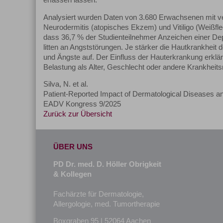
erfassen lassen.
Analysiert wurden Daten von 3.680 Erwachsenen mit v
Neurodermitis (atopisches Ekzem) und Vitiligo (Weißf
dass 36,7 % der Studienteilnehmer Anzeichen einer De
litten an Angststörungen. Je stärker die Hautkrankheit d
und Ängste auf. Der Einfluss der Hauterkrankung erklär
Belastung als Alter, Geschlecht oder andere Krankheit
Silva, N. et al.
Patient-Reported Impact of Dermatological Diseases a
EADV Kongress 9/2025
Zurück zur Übersicht
ÜBER UNS
PD Dr. med. D. Höller Obrigkeit
& Kollegen
Fachärzte für Dermatologie,
Allergologie, med. Tumortherapie
Boxgraben 95 | 52064 Aachen