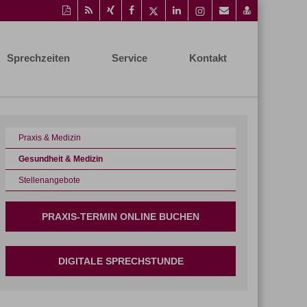
Diese
RSS-
Auf
Auf
Auf
Auf
Instagram-
Per
vCard
Seite
Feed
Xing
Facebook
Twitter
LinkedIn
Seite
Mail
speichern
als
mitteilen
teilen
teilen
teilen
aufrufen
empfehlen
PDF
Sprechzeiten
Service
Kontakt
drucken
Praxis & Medizin
Gesundheit & Medizin
Stellenangebote
PRAXIS-TERMIN ONLINE BUCHEN
DIGITALE SPRECHSTUNDE