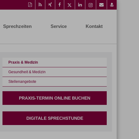
Diese
RSS-
Auf
Auf
Auf
Auf
Instagram-
Per
vCard
Seite
Feed
Xing
Facebook
Twitter
LinkedIn
Seite
Mail
speichern
als
mitteilen
teilen
teilen
teilen
aufrufen
empfehlen
PDF
Sprechzeiten
Service
Kontakt
drucken
Praxis & Medizin
Gesundheit & Medizin
Stellenangebote
PRAXIS-TERMIN ONLINE BUCHEN
DIGITALE SPRECHSTUNDE